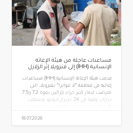
مساعدات عاجلة من هيئة الإغاثة
الإنسانية (İHH) إلى فنزويلا إثر الزلازل
قدمت هيئة الإغاثة الإنسانية (İHH) مساعدات
إغاثية في منطقة "لا غوايرا" بفنزويلا، التي
تعرضت لدمار كبير جراء زلزالين بقوة 7.2 و7.5
درجات وقعا في 24 حزيران/يونيو. وشملت
الأعمال توزيع وجبات طعام ساخنة، ومياه
شرب، وطرود غذائية، وحقائب مستلزمات
18.07.2026
نظافة.