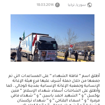
سوريا
,
تركيا
18.03.2014
أطلق اسم '' قافلة الشهداء '' على المساعدات التي تم
جمعها من خلال حملة أشرف عليها فرع هيئة الإغاثة
الإنسانية وجمعية الإغاثة الإنسانية بمدينة كوجالي . كما
وأطلق على الشاحنات أسماء شهداء الإسلام: '' متين
يوكسل '' و '' الشهيد احمد ياسين '' و '' شهداء مافي
مرمرة '' و '' اسماء البلتاجي '' و '' شهداء تركستان
الشرقية '' و '' شهداء خوجالي '' و '' مالكولم إكس