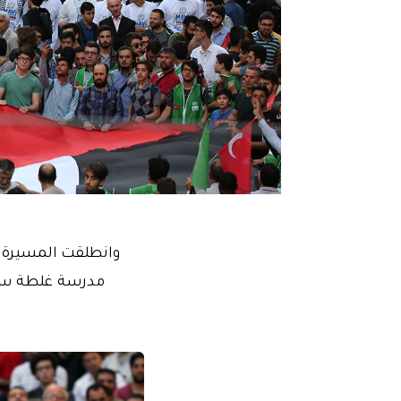
وانطلقت المسيرة ا
مدرسة غلطة سراي