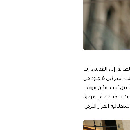
ريق إلى القدس. إننا
نتوجه بالنداء لقواتنا المسلحة: لقد فقدنا في مافي مرمرة 16 شهيداً. في تلك الليلة، قتلت إسرائيل 6 جنود من
يقات ارتباط القتلة بتل أبيب. فأين موقف
انت سفينة مافي مرمرة