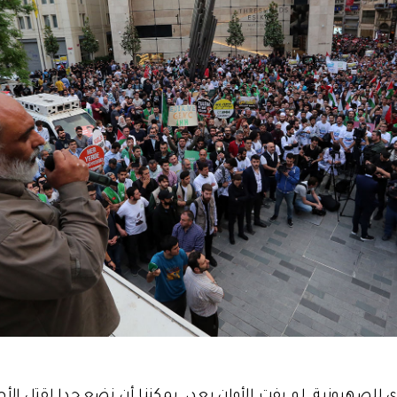
 للصهيونية. لم يفت الأوان بعد، يمكننا أن نضع حدا لقتل ال