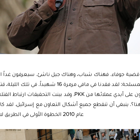
ضية جوفاء. فهناك شباب، وهناك جيل ناشئ. سيعرفون غداً الط
قواتنا في اسكندرون على أيدي عملائها من PKK. وقد بينت التحق
ذا؟. ينبغي أن تنقطع جميع أشكال التعاون مع إسرائيل. لقد ك
عام 2010 الخطوة الأولى في الطريق لاستقلالية القرار التركي.