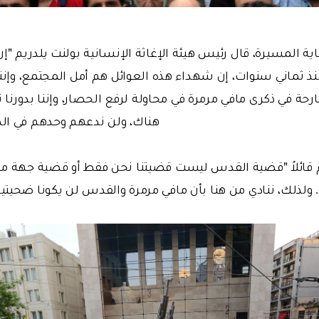
ة المسيرة، قال رئيس هيئة الإغاثة الإنسانية بولنت يلدريم "إن
ذ ثماني سنوات، إن شهداء هذه العوائل هم أمل المجتمع، وإننا
حة في ذكرى مافي مرمرة في محاولة لرفع الحصار، وإننا بدورنا ن
هناك، ولن ندعهم وحدهم في ال
 قائلاً "قضية القدس ليست قضيتنا نحن فقط أو قضية جهة مع
. ولذلك، ننادي من هنا بأن مافي مرمرة والقدس لن يكونا ضحيتي