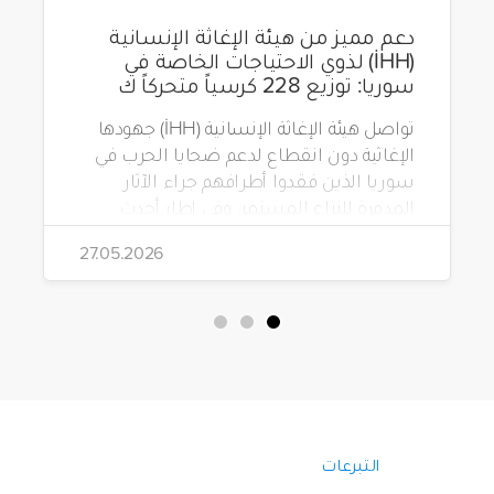
دعم مميز من هيئة الإغاثة الإنسانية
(İHH) لذوي الاحتياجات الخاصة في
سوريا: توزيع 228 كرسياً متحركاً ك
تواصل هيئة الإغاثة الإنسانية (İHH) جهودها
الإغاثية دون انقطاع لدعم ضحايا الحرب في
سوريا الذين فقدوا أطرافهم جراء الآثار
المدمرة للنزاع المستمر. وفي إطار أحدث
مشاريعها، قامت الهيئة بتوزيع 228 كرسياً
27.05.2026
متحركاً كهربائياً على أشخاص من ذوي
الاحتياجات الخاصة يعيشون في ظروف
قاسية بمناطق دمشق، وحلب، وحماة،
وحمص، وإدلب.
التبرعات