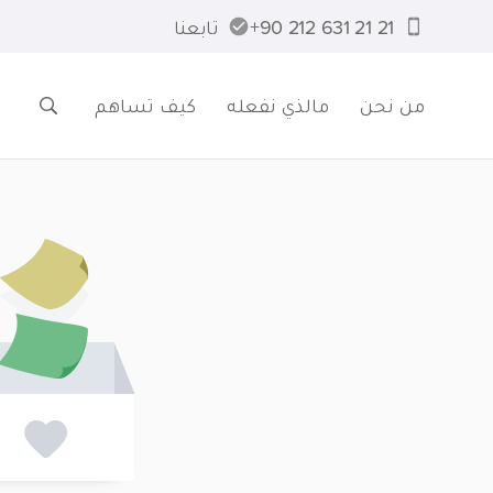
21 21 631 212 90+
تابعنا
من نحن
مالذي نفعله
كيف تساهم