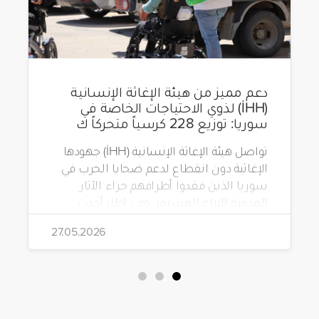
دعم مميز من هيئة الإغاثة الإنسانية
(İHH) لذوي الاحتياجات الخاصة في
سوريا: توزيع 228 كرسياً متحركاً ك
تواصل هيئة الإغاثة الإنسانية (İHH) جهودها
الإغاثية دون انقطاع لدعم ضحايا الحرب في
سوريا الذين فقدوا أطرافهم جراء الآثار
المدمرة للنزاع المستمر. وفي إطار أحدث
مشاريعها، قامت الهيئة بتوزيع 228 كرسياً
27.05.2026
متحركاً كهربائياً على أشخاص من ذوي
الاحتياجات الخاصة يعيشون في ظروف
قاسية بمناطق دمشق، وحلب، وحماة،
وحمص، وإدلب.