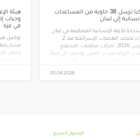
تركيا ترسل 38 حاوية من المساعدات
إنسانية إلى لبنان
في غزة
جابةً للأزمة الإنسانية المتفاقمة في لبنان
جراء تصاعد الهجمات الإسرائيلية منذ 2
مشاريعها 
مارس 2026، تحركت منظمات المجتمع
دني التركية لمد يد العون. ووصلت إلى مرفأ
في قطاع غ
بيروت سفينة مساعدات تحمل 38 حاوية
 مواد إغاثية عاجلة، بتنظيم من جمعية
20.04.2026
"صدقة طاشي" (Sadakataşı) وبالتعاون مع
هيئة الإغاثة الإنسانية (İHH)، ووقف الأيتام
(Yetim Vakfı)، وجمعية أطفال الأرض
ل
الوصول السريع