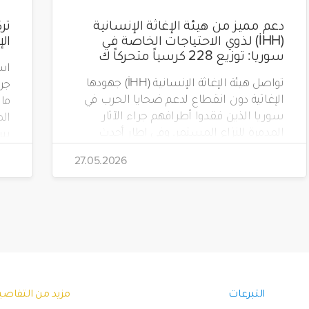
دعم مميز من هيئة الإغاثة الإنسانية
(İHH) لذوي الاحتياجات الخاصة في
ال
سوريا: توزيع 228 كرسياً متحركاً ك
است
تواصل هيئة الإغاثة الإنسانية (İHH) جهودها
الإغاثية دون انقطاع لدعم ضحايا الحرب في
سوريا الذين فقدوا أطرافهم جراء الآثار
الم
المدمرة للنزاع المستمر. وفي إطار أحدث
مشاريعها، قامت الهيئة بتوزيع 228 كرسياً
تضم
27.05.2026
متحركاً كهربائياً على أشخاص من ذوي
الاحتياجات الخاصة يعيشون في ظروف
قاسية بمناطق دمشق، وحلب، وحماة،
وحمص، وإدلب.
(Yeryüzü Çocukları).
التبرعات
مزيد من التفاصي