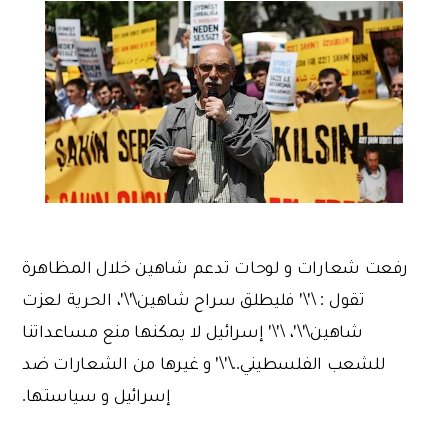
رفعت شعارات و لوحات تدعم شاهين خلال المظاهرة
تقول : \'\' فليطلق سراح شاهين\'\'، الحرية لعزت
شاهين\'\'، \'\' إسرائيل لا يمكنها منع مساعداتنا
للشعب الفلسطيني..\'\' و غيرها من الشعارات ضد
إسرائيل و سياستها.