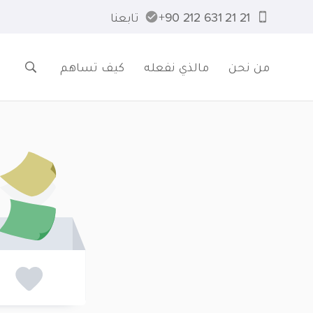
21 21 631 212 90+
تابعنا
من نحن
مالذي نفعله
كيف تساهم