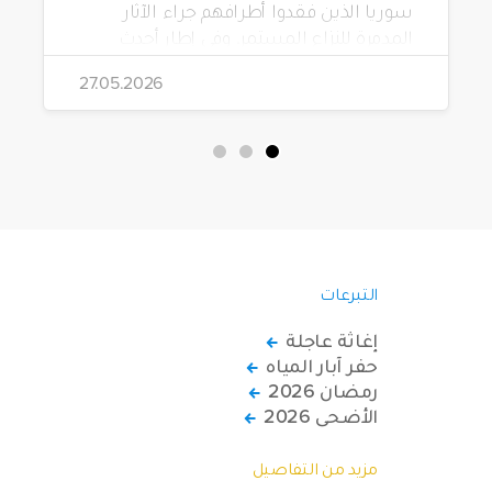
سوريا الذين فقدوا أطرافهم جراء الآثار
المدمرة للنزاع المستمر. وفي إطار أحدث
مشاريعها، قامت الهيئة بتوزيع 228 كرسياً
27.05.2026
متحركاً كهربائياً على أشخاص من ذوي
الاحتياجات الخاصة يعيشون في ظروف
قاسية بمناطق دمشق، وحلب، وحماة،
وحمص، وإدلب.
التبرعات
إغاثة عاجلة
حفر آبار المياه
رمضان 2026
الأضحى 2026
مزيد من التفاصيل