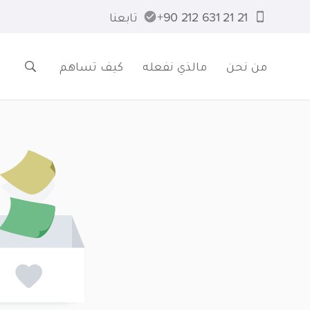
21 21 631 212 90+
تابعنا
من نحن
مالذي نفعله
كيف تساهم