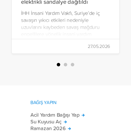
elektrikli sandalye dağıtıldı
İHH İnsani Yardım Vakfı, Suriye’de iç
savaşın yıkıcı etkileri nedeniyle
uzuvlarını kaybeden savaş mağduru
engellilere yönelik insani yardım
çalışmalarını aralıksız sürdürüyor. Vakıf,
27.05.2026
yürütülen son projeyle Suriye’nin Şam,
Halep, Hama, Humus ve İdlib
bölgelerinde zor şartlarda yaşayan
toplam 228 engelli bireye elektrikli
tekerlekli sandalye ulaştırdı.
BAĞIŞ YAPIN
Acil Yardım Bağışı Yap
Su Kuyusu Aç
Ramazan 2026