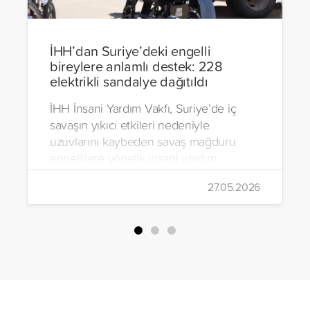
İHH’dan Suriye’deki engelli
bireylere anlamlı destek: 228
elektrikli sandalye dağıtıldı
İHH İnsani Yardım Vakfı, Suriye’de iç
savaşın yıkıcı etkileri nedeniyle
uzuvlarını kaybeden savaş mağduru
engellilere yönelik insani yardım
çalışmalarını aralıksız sürdürüyor. Vakıf,
27.05.2026
yürütülen son projeyle Suriye’nin Şam,
Halep, Hama, Humus ve İdlib
bölgelerinde zor şartlarda yaşayan
toplam 228 engelli bireye elektrikli
tekerlekli sandalye ulaştırdı.