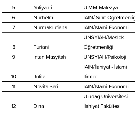
5
Yuliyanti
UIMM Malezya
6
Nurhelmi
IAIN/ Sınıf Öğretmenliğ
7
Nurmakrufiana
IAIN/İslami Ekonomi
UNSYIAH/Meslek
8
Furiani
Öğretmenliği
9
Intan Masyitah
UNSYIAH/Psikoloji
IAIN/İlahiyat - İslami
10
Julita
İlimler
11
Novita Sari
IAIN/İslami Ekonomi
Uludağ Üniversitesi
12
Dina
İlahiyat Fakültesi