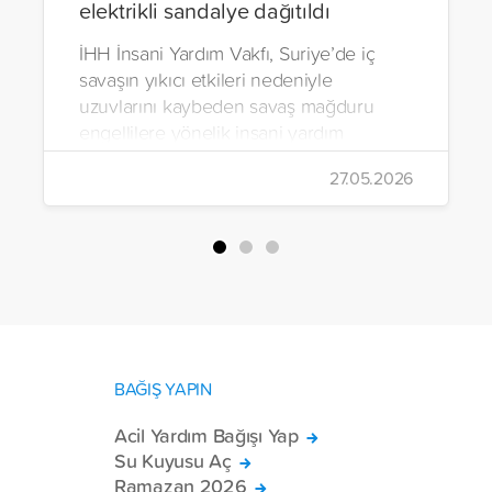
elektrikli sandalye dağıtıldı
İHH İnsani Yardım Vakfı, Suriye’de iç
savaşın yıkıcı etkileri nedeniyle
uzuvlarını kaybeden savaş mağduru
engellilere yönelik insani yardım
çalışmalarını aralıksız sürdürüyor. Vakıf,
27.05.2026
yürütülen son projeyle Suriye’nin Şam,
Halep, Hama, Humus ve İdlib
bölgelerinde zor şartlarda yaşayan
toplam 228 engelli bireye elektrikli
tekerlekli sandalye ulaştırdı.
BAĞIŞ YAPIN
Acil Yardım Bağışı Yap
Su Kuyusu Aç
Ramazan 2026