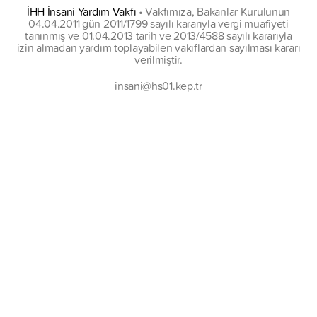
İHH İnsani Yardım Vakfı
•
Vakfımıza, Bakanlar Kurulunun
04.04.2011 gün 2011/1799 sayılı kararıyla vergi muafiyeti
tanınmış ve 01.04.2013 tarih ve 2013/4588 sayılı kararıyla
izin almadan yardım toplayabilen vakıflardan sayılması kararı
verilmiştir.
insani@hs01.kep.tr