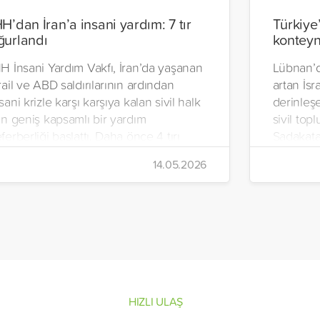
HH’dan İran’a insani yardım: 7 tır
Türkiye
ğurlandı
konteyn
H İnsani Yardım Vakfı, İran’da yaşanan
Lübnan’d
rail ve ABD saldırılarının ardından
artan İsra
sani krizle karşı karşıya kalan sivil halk
derinleşe
in geniş kapsamlı bir yardım
sivil top
ferberliği başlattı. Daha önce 4 tırı
Sadakata
an’a gönderen vakıf, ilaç, gıda kolisi ve
İnsani Ya
14.05.2026
emel ihtiyaç malzemelerinden oluşan 7
Yeryüzü 
rı daha ülkeye uğurladı.
hazırlana
malzemel
konteyne
mağduru 
Beyrut Li
HIZLI ULAŞ