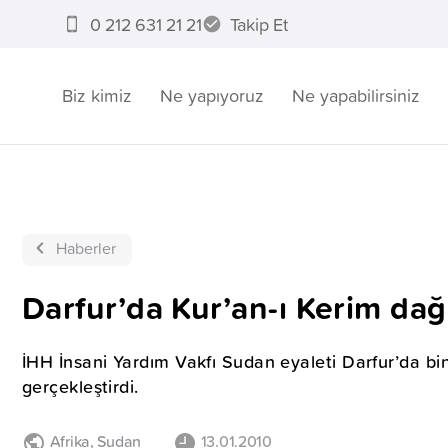
0 212 631 21 21
Takip Et
Biz kimiz
Ne yapıyoruz
Ne yapabilirsiniz
Haberler
Darfur’da Kur’an-ı Kerim dağ
İHH İnsani Yardım Vakfı Sudan eyaleti Darfur’da bi
gerçekleştirdi.
Afrika
,
Sudan
13.01.2010