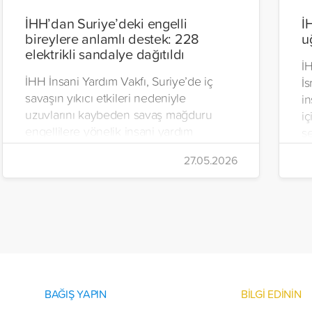
İHH’dan Suriye’deki engelli
İ
bireylere anlamlı destek: 228
u
elektrikli sandalye dağıtıldı
İH
İHH İnsani Yardım Vakfı, Suriye’de iç
İs
savaşın yıkıcı etkileri nedeniyle
in
uzuvlarını kaybeden savaş mağduru
iç
engellilere yönelik insani yardım
se
çalışmalarını aralıksız sürdürüyor. Vakıf,
İr
27.05.2026
yürütülen son projeyle Suriye’nin Şam,
t
Halep, Hama, Humus ve İdlib
tı
bölgelerinde zor şartlarda yaşayan
toplam 228 engelli bireye elektrikli
tekerlekli sandalye ulaştırdı.
BAĞIŞ YAPIN
BİLGİ EDİNİN