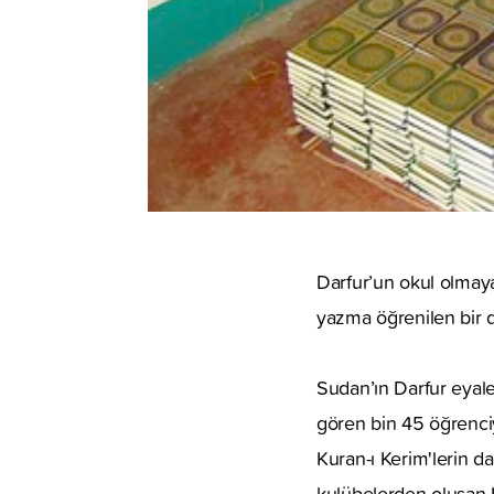
Darfur’un okul olmay
yazma öğrenilen bir de
Sudan’ın Darfur eyale
gören bin 45 öğrenci
Kuran-ı Kerim'lerin d
kulübelerden oluşan K