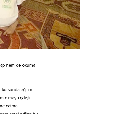
kitap hem de okuma
an kursunda eğitim
 olmaya çalıştı.
erme çatma
i hem amel edilen bir