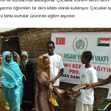
zma öğrenilen bir ders kitabı olarak kullanıyor. Çocuklar a
ü tahta levhalar üzerinde eğitim alıyorlar.