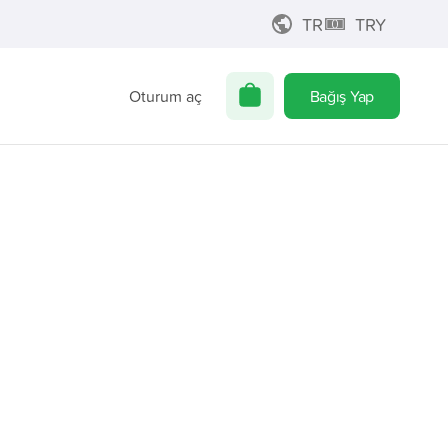
TR
TRY
Oturum aç
Bağış Yap