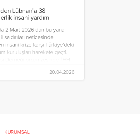
’den Lübnan’a 38
erlik insani yardım
a 2 Mart 2026’dan bu yana
il saldırıları neticesinde
n insani krize karşı Türkiye’deki
lum kuruluşları harekete geçti.
şı Derneği organizesinde, İHH
rdım Vakfı, Yetim Vakfı ve
20.04.2026
Çocukları Derneği tarafından
n ve içerisinde acil ihtiyaç
erinin bulunduğu 38
rlik yardım gemisi, savaş
sivillere umut olmak üzere
manı’na ulaştı.
KURUMSAL