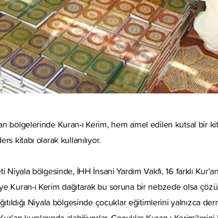
an bölgelerinde Kuran-ı Kerim, hem amel edilen kutsal bir 
rs kitabı olarak kullanılıyor.
ti Niyala bölgesinde, İHH İnsani Yardım Vakfı, 16 farklı Kur’
ye Kuran-ı Kerim dağıtarak bu soruna bir nebzede olsa çözüm
ağıtıldığı Niyala bölgesinde çocuklar eğitimlerini yalnızca d
ur’an kurslarında alabiliyorlar. Çocuklar Kuran-ı Kerim'lerin