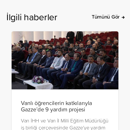
İlgili haberler
Tümünü Gör
Vanlı öğrencilerin katkılarıyla
Gazze’de 9 yardım projesi
Van İHH ve Van İl Milli Eğitim Müdürlüğü
iş birliği çerçevesinde Gazze’ye yardım