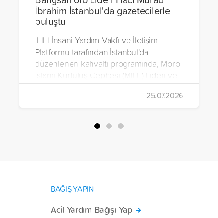
İbrahim İstanbul'da gazetecilerle
buluştu
İHH İnsani Yardım Vakfı ve İletişim
Platformu tarafından İstanbul'da
düzenlenen kahvaltı programında, Moro
İslami Kurtuluş Cephesi (MILF) Lideri ve
Bangsamoro Özerk Bölgesi Kurucu
25.07.2026
Başbakanı Hacı Murad İbrahim, medya
mensuplarıyla bir araya geldi.
BAĞIŞ YAPIN
Acil Yardım Bağışı Yap