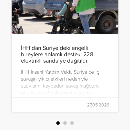
İHH’dan Suriye’deki engelli
bireylere anlamlı destek: 228
elektrikli sandalye dağıtıldı
İHH İnsani Yardım Vakfı, Suriye’de iç
savaşın yıkıcı etkileri nedeniyle
uzuvlarını kaybeden savaş mağduru
engellilere yönelik insani yardım
çalışmalarını aralıksız sürdürüyor. Vakıf,
27.05.2026
yürütülen son projeyle Suriye’nin Şam,
Halep, Hama, Humus ve İdlib
bölgelerinde zor şartlarda yaşayan
toplam 228 engelli bireye elektrikli