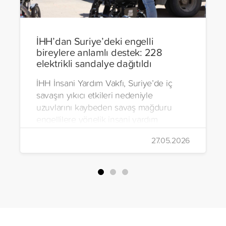
İHH’dan Suriye’deki engelli
bireylere anlamlı destek: 228
elektrikli sandalye dağıtıldı
İHH İnsani Yardım Vakfı, Suriye’de iç
savaşın yıkıcı etkileri nedeniyle
uzuvlarını kaybeden savaş mağduru
engellilere yönelik insani yardım
çalışmalarını aralıksız sürdürüyor. Vakıf,
27.05.2026
yürütülen son projeyle Suriye’nin Şam,
Halep, Hama, Humus ve İdlib
bölgelerinde zor şartlarda yaşayan
toplam 228 engelli bireye elektrikli
tekerlekli sandalye ulaştırdı.