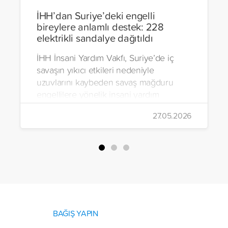
İHH’dan Suriye’deki engelli
bireylere anlamlı destek: 228
elektrikli sandalye dağıtıldı
İHH İnsani Yardım Vakfı, Suriye’de iç
savaşın yıkıcı etkileri nedeniyle
uzuvlarını kaybeden savaş mağduru
engellilere yönelik insani yardım
çalışmalarını aralıksız sürdürüyor. Vakıf,
27.05.2026
yürütülen son projeyle Suriye’nin Şam,
Halep, Hama, Humus ve İdlib
bölgelerinde zor şartlarda yaşayan
toplam 228 engelli bireye elektrikli
tekerlekli sandalye ulaştırdı.
BAĞIŞ YAPIN