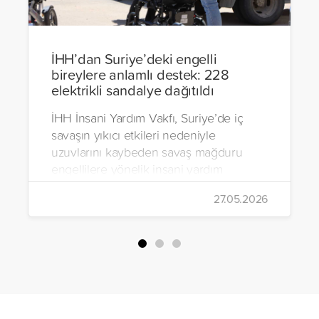
İHH’dan Suriye’deki engelli
bireylere anlamlı destek: 228
elektrikli sandalye dağıtıldı
İHH İnsani Yardım Vakfı, Suriye’de iç
savaşın yıkıcı etkileri nedeniyle
uzuvlarını kaybeden savaş mağduru
engellilere yönelik insani yardım
çalışmalarını aralıksız sürdürüyor. Vakıf,
27.05.2026
yürütülen son projeyle Suriye’nin Şam,
Halep, Hama, Humus ve İdlib
bölgelerinde zor şartlarda yaşayan
toplam 228 engelli bireye elektrikli
tekerlekli sandalye ulaştırdı.