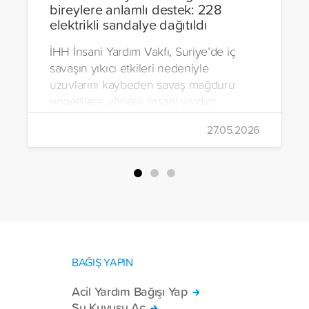
bireylere anlamlı destek: 228
elektrikli sandalye dağıtıldı
İHH İnsani Yardım Vakfı, Suriye’de iç
savaşın yıkıcı etkileri nedeniyle
uzuvlarını kaybeden savaş mağduru
engellilere yönelik insani yardım
çalışmalarını aralıksız sürdürüyor. Vakıf,
27.05.2026
yürütülen son projeyle Suriye’nin Şam,
Halep, Hama, Humus ve İdlib
bölgelerinde zor şartlarda yaşayan
toplam 228 engelli bireye elektrikli
tekerlekli sandalye ulaştırdı.
BAĞIŞ YAPIN
Acil Yardım Bağışı Yap
Su Kuyusu Aç