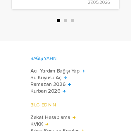
27.05.2026
yürütülen son projeyle Suriye’nin Şam,
Halep, Hama, Humus ve İdlib
bölgelerinde zor şartlarda yaşayan
toplam 228 engelli bireye elektrikli
tekerlekli sandalye ulaştırdı.
BAĞIŞ YAPIN
Acil Yardım Bağışı Yap
Su Kuyusu Aç
Ramazan 2026
Kurban 2026
BİLGİ EDİNİN
Zekat Hesaplama
KVKK
Sıkça Sorulan Sorular