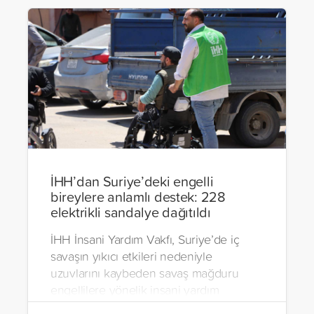
İHH’dan Suriye’deki engelli
bireylere anlamlı destek: 228
elektrikli sandalye dağıtıldı
İHH İnsani Yardım Vakfı, Suriye’de iç
savaşın yıkıcı etkileri nedeniyle
uzuvlarını kaybeden savaş mağduru
engellilere yönelik insani yardım
çalışmalarını aralıksız sürdürüyor. Vakıf,