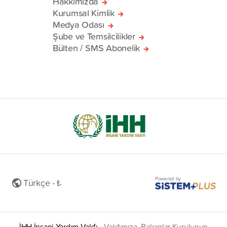
Hakkımızda
Kurumsal Kimlik
Medya Odası
Şube ve Temsilcilikler
Bülten / SMS Abonelik
Powered by
Türkçe - ₺
İHH İnsani Yardım Vakfı
•
Vakfımıza, Bakanlar Kurulunun