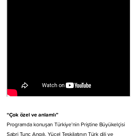
“Çok özel ve anlamlı”
Programda konuşan Türkiye’nin Priştine Büyükelçisi
Sabri Tunç Angılı, Yücel Teşkilatının Türk dili ve