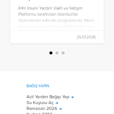
İHH İnsani Yardım Vakfı ve İletişim
Platformu tarafından İstanbul'da
düzenlenen kahvaltı programında, Moro
İslami Kurtuluş Cephesi (MILF) Lideri ve
Bangsamoro Özerk Bölgesi Kurucu
25.07.2026
Başbakanı Hacı Murad İbrahim, medya
mensuplarıyla bir araya geldi.
BAĞIŞ YAPIN
Acil Yardım Bağışı Yap
Su Kuyusu Aç
Ramazan 2026
Kurban 2026