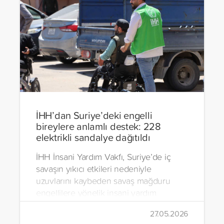
İHH’dan Suriye’deki engelli
bireylere anlamlı destek: 228
elektrikli sandalye dağıtıldı
İHH İnsani Yardım Vakfı, Suriye’de iç
savaşın yıkıcı etkileri nedeniyle
uzuvlarını kaybeden savaş mağduru
engellilere yönelik insani yardım
çalışmalarını aralıksız sürdürüyor. Vakıf,
27.05.2026
yürütülen son projeyle Suriye’nin Şam,