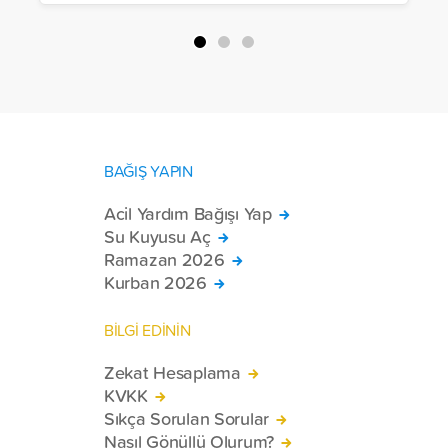
Halep, Hama, Humus ve İdlib
bölgelerinde zor şartlarda yaşayan
toplam 228 engelli bireye elektrikli
tekerlekli sandalye ulaştırdı.
BAĞIŞ YAPIN
Acil Yardım Bağışı Yap
Su Kuyusu Aç
Ramazan 2026
Kurban 2026
BİLGİ EDİNİN
Zekat Hesaplama
KVKK
Sıkça Sorulan Sorular
Nasıl Gönüllü Olurum?