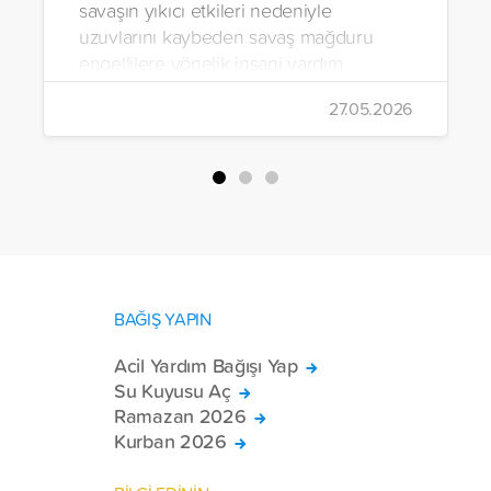
savaşın yıkıcı etkileri nedeniyle
uzuvlarını kaybeden savaş mağduru
engellilere yönelik insani yardım
çalışmalarını aralıksız sürdürüyor. Vakıf,
27.05.2026
yürütülen son projeyle Suriye’nin Şam,
Halep, Hama, Humus ve İdlib
bölgelerinde zor şartlarda yaşayan
toplam 228 engelli bireye elektrikli
tekerlekli sandalye ulaştırdı.
BAĞIŞ YAPIN
Acil Yardım Bağışı Yap
Su Kuyusu Aç
Ramazan 2026
Kurban 2026