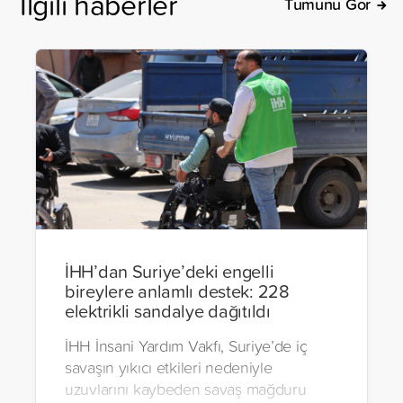
İlgili haberler
Tümünü Gör
İHH’dan Suriye’deki engelli
bireylere anlamlı destek: 228
elektrikli sandalye dağıtıldı
İHH İnsani Yardım Vakfı, Suriye’de iç
savaşın yıkıcı etkileri nedeniyle
uzuvlarını kaybeden savaş mağduru