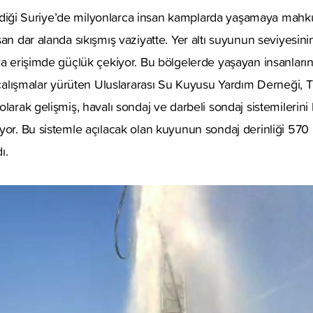
 girdiği Suriye’de milyonlarca insan kamplarda yaşamaya mah
san dar alanda sıkışmış vaziyatte. Yer altı suyunun seviyesi
ya erişimde güçlük çekiyor. Bu bölgelerde yaşayan insanların 
ı çalışmalar yürüten Uluslararası Su Kuyusu Yardım Derneği, 
larak gelişmiş, havalı sondaj ve darbeli sondaj sistemilerini 
uyor. Bu sistemle açılacak olan kuyunun sondaj derinliği 5
ı.