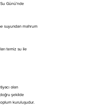
ya Su Günü’nde
 içme suyundan mahrum
arı temiz su ile
iyacı olan
 doğru şekilde
toplum kuruluşudur.