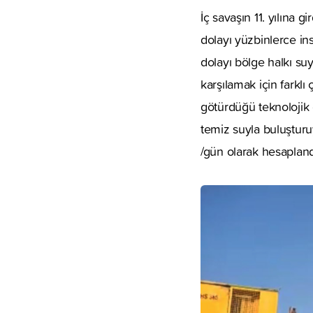
İç savaşın 11. yılına
dolayı yüzbinlerce in
dolayı bölge halkı su
karşılamak için farkl
götürdüğü teknolojik o
temiz suyla buluştur
/gün olarak hesapland