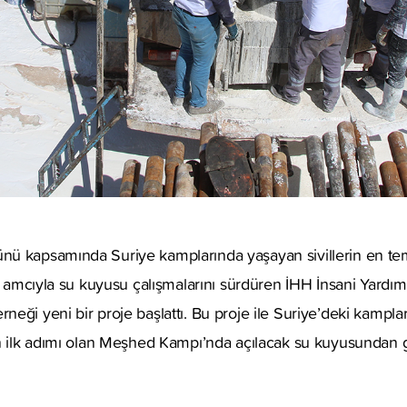
ü kapsamında Suriye kamplarında yaşayan sivillerin en teme
ak amcıyla su kuyusu çalışmalarını sürdüren İHH İnsani Yardım
ği yeni bir proje başlattı. Bu proje ile Suriye’deki kampları
n ilk adımı olan Meşhed Kampı’nda açılacak su kuyusundan gü