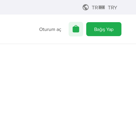
TR
TRY
Oturum aç
Bağış Yap