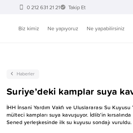
0 212 631 21 21
Takip Et
Biz kimiz
Ne yapıyoruz
Ne yapabilirsiniz
Haberler
Suriye’deki kamplar suya ka
İHH İnsani Yardım Vakfı ve Uluslararası Su Kuyusu Ya
mülteci kampları suya kavuşuyor. İdlib’in kırsalın
Sened yerleşkesinde ilk su kuyusu sondajı vuruldu.