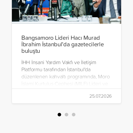
Bangsamoro Lideri Hacı Murad
İbrahim İstanbul'da gazetecilerle
buluştu
İHH İnsani Yardım Vakfı ve İletişim
Platformu tarafından İstanbul'da
düzenlenen kahvaltı programında, Moro
İslami Kurtuluş Cephesi (MILF) Lideri ve
Bangsamoro Özerk Bölgesi Kurucu
25.07.2026
Başbakanı Hacı Murad İbrahim, medya
mensuplarıyla bir araya geldi.