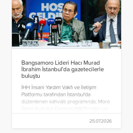
Bangsamoro Lideri Hacı Murad
İbrahim İstanbul'da gazetecilerle
buluştu
İHH İnsani Yardım Vakfı ve İletişim
Platformu tarafından İstanbul'da
düzenlenen kahvaltı programında, Moro
İslami Kurtuluş Cephesi (MILF) Lideri ve
Bangsamoro Özerk Bölgesi Kurucu
25.07.2026
Başbakanı Hacı Murad İbrahim, medya
mensuplarıyla bir araya geldi.