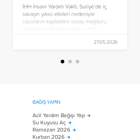
İHH İnsani Yardım Vakfı, Suriye’de iç
savaşın yıkıcı etkileri nedeniyle
uzuvlarını kaybeden savaş mağduru
engellilere yönelik insani yardım
çalışmalarını aralıksız sürdürüyor. Vakıf,
27.05.2026
yürütülen son projeyle Suriye’nin Şam,
Halep, Hama, Humus ve İdlib
bölgelerinde zor şartlarda yaşayan
toplam 228 engelli bireye elektrikli
tekerlekli sandalye ulaştırdı.
BAĞIŞ YAPIN
Acil Yardım Bağışı Yap
Su Kuyusu Aç
Ramazan 2026
Kurban 2026