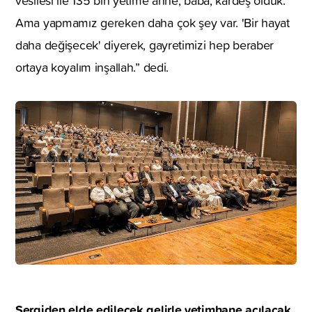
vesilesi ile 135 bin yetime anne, baba, kardeş olduk.
Ama yapmamız gereken daha çok şey var. 'Bir hayat
daha değişecek' diyerek, gayretimizi hep beraber
ortaya koyalım inşallah.” dedi.
Sergiden elde edilecek gelirle yetimhane açılacak