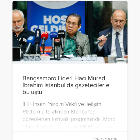
Bangsamoro Lideri Hacı Murad
İbrahim İstanbul'da gazetecilerle
buluştu
İHH İnsani Yardım Vakfı ve İletişim
Platformu tarafından İstanbul'da
düzenlenen kahvaltı programında, Moro
İslami Kurtuluş Cephesi (MILF) Lideri ve
Bangsamoro Özerk Bölgesi Kurucu
25.07.2026