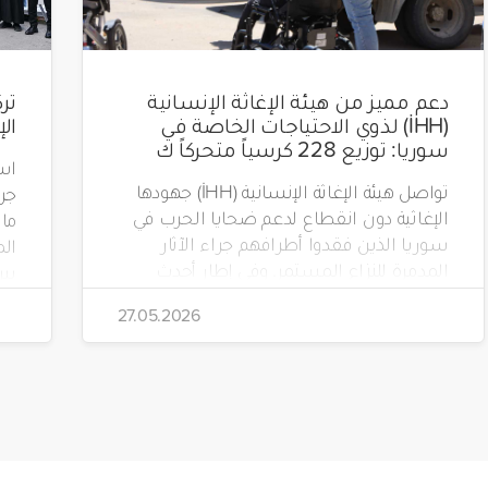
دعم مميز من هيئة الإغاثة الإنسانية
(İHH) لذوي الاحتياجات الخاصة في
ال
سوريا: توزيع 228 كرسياً متحركاً ك
است
تواصل هيئة الإغاثة الإنسانية (İHH) جهودها
الإغاثية دون انقطاع لدعم ضحايا الحرب في
سوريا الذين فقدوا أطرافهم جراء الآثار
الم
المدمرة للنزاع المستمر. وفي إطار أحدث
مشاريعها، قامت الهيئة بتوزيع 228 كرسياً
تضم
27.05.2026
متحركاً كهربائياً على أشخاص من ذوي
الاحتياجات الخاصة يعيشون في ظروف
قاسية بمناطق دمشق، وحلب، وحماة،
وحمص، وإدلب.
(Yeryüzü Çocukları).