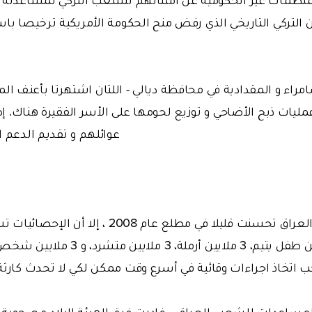
 التركي التاريخي الذي رفض منح الحكومة الأمريكية ترخيصا باست
راء و المقدادية في محافظة ديالي - اللتان اشتهرتا بأعنف ا
عمليات ذبح الأضاحي و توزيع لحومها على الأسر الفقيرة هناك. إضا
عوائلهم و تقديم الدعم ا
شخص، ووجود 5 ملايين طفل يتيم، 3 ملايين
جب اتخاذ اجراءات وقائية في أسرع وقت ممكن لكي لا تحدث كارثة
لمساعدات للشعب العراقي، غادرت فرق الهيئة البلاد مصحوبة 