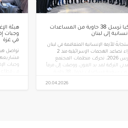
تركيا ترسل 38 حاوية من المساعدات
إنسانية إلى لبنان
في غزة
جابةً للأزمة الإنسانية المتفاقمة في لبنان
جراء تصاعد الهجمات الإسرائيلية منذ 2
مشاريعها 
مارس 2026، تحركت منظمات المجتمع
دني التركية لمد يد العون. ووصلت إلى مرفأ
في قطاع غ
بيروت سفينة مساعدات تحمل 38 حاوية
 مواد إغاثية عاجلة، بتنظيم من جمعية
20.04.2026
"صدقة طاشي" (Sadakataşı) وبالتعاون مع
هيئة الإغاثة الإنسانية (İHH)، ووقف الأيتام
(Yetim Vakfı)، وجمعية أطفال الأرض