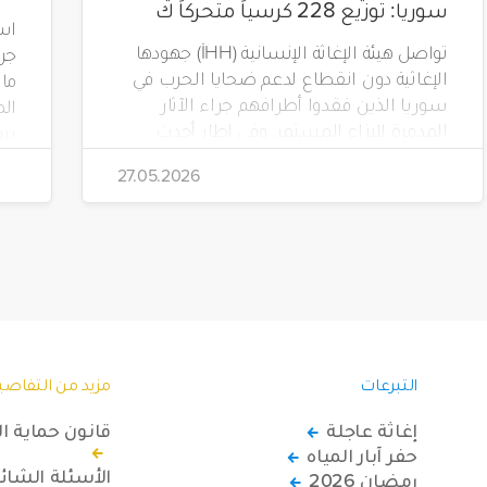
سوريا: توزيع 228 كرسياً متحركاً ك
است
تواصل هيئة الإغاثة الإنسانية (İHH) جهودها
الإغاثية دون انقطاع لدعم ضحايا الحرب في
سوريا الذين فقدوا أطرافهم جراء الآثار
الم
المدمرة للنزاع المستمر. وفي إطار أحدث
مشاريعها، قامت الهيئة بتوزيع 228 كرسياً
تضم
27.05.2026
متحركاً كهربائياً على أشخاص من ذوي
الاحتياجات الخاصة يعيشون في ظروف
قاسية بمناطق دمشق، وحلب، وحماة،
وحمص، وإدلب.
(Yeryüzü Çocukları).
التبرعات
مزيد من التفاصي
إغاثة عاجلة
قانون حماية ا
حفر آبار المياه
الأسئلة الشائ
رمضان 2026