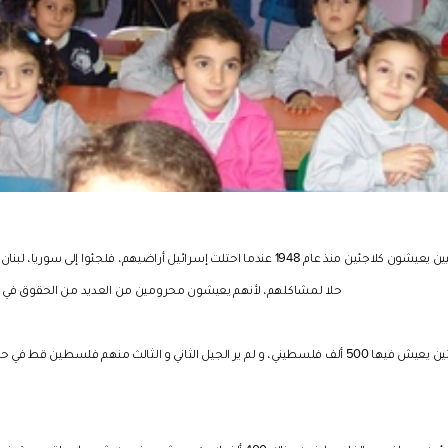
أصبح الملايين من الفلسطينيين يعيشون كلاجئين منذ عام 1948 عندما احتلت إسرائيل أراضيهم، فلجئ
حلا لمشاكلهم، لأنهم يعيشون محرومين من العديد من الحقوق في ال
يوجد في سوريا 10 مخيمات للاجئين يعيش فيها 500 ألف فلسطيني، و لم ير الجيل الثاني و الثالث منهم فل