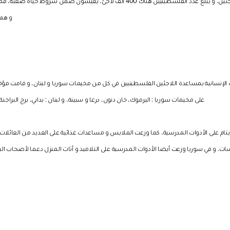
أما في لبنان فيوجد 12 مخيم للاجئين، و يبلغ عدد الفلسطينيين هناك 400 ألف لاجئ، يع
و هم م
ت الإنسانية بمساعدة اللاجئين الفلسطينيين في كل من مخيمات سوريا و لبنان، و قامت مؤخ
على مخيمات سوريا : اليرموك، خان دنون، درعا و سبينة، و لبنان : بداني، برج البراجنة،
يتام على الأدوات المدرسية، كما وزعت الملابس و مساعدات غذائية على العديد من العائلات
ت. و في سوريا وزعت أيضا الأدوات المدرسية على التلاميذ و أثاث المنزل دعما لأصحاب البي