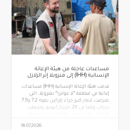
مساعدات عاجلة من هيئة الإغاثة
الإنسانية (İHH) إلى فنزويلا إثر الزلازل
قدمت هيئة الإغاثة الإنسانية (İHH) مساعدات
إغاثية في منطقة "لا غوايرا" بفنزويلا، التي
تعرضت لدمار كبير جراء زلزالين بقوة 7.2 و7.5
درجات وقعا في 24 حزيران/يونيو. وشملت
الأعمال توزيع وجبات طعام ساخنة، ومياه
شرب، وطرود غذائية، وحقائب مستلزمات
18.07.2026
نظافة.