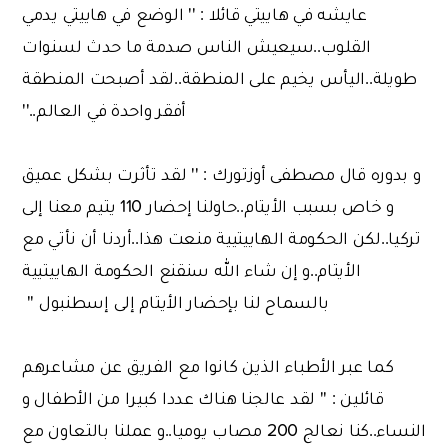
عايشه في هاييتي قائلا : '' الوضع في هاييتي يدمي
القلوب..سيعيش الناس صدمة ما حدث لسنوات
طويلة..اليأس يخيم على المنطقة..لقد أصبحت المنطقة
أفقر واحدة في العالم..''
و بدوره قال مصطفى أوزتورك : '' لقد تأثرت بشكل عميق
و خاص بسبب الأيتام..حاولنا إحضار 110 يتيم معنا إلى
تركيا..لكن الحكومة الهاييتيية منعت هذا..أردنا أن نأتي مع
الأيتام..و إن شاء الله سنقنع الحكومة الهاييتيية
بالسماح لنا بإحضار الأيتام إلى إسطنبول ''
كما عبر الأطباء الذين كانوا مع الفريق عن مشاعرهم
قائلين : '' لقد عالجنا هناك عددا كبيرا من الأطفال و
النساء..كنا نعالج 200 مصاب يوميا..و عملنا بالتعاون مع