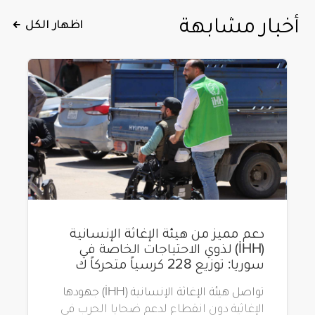
أخبار مشابهة
اظهار الكل
دعم مميز من هيئة الإغاثة الإنسانية
(İHH) لذوي الاحتياجات الخاصة في
سوريا: توزيع 228 كرسياً متحركاً ك
تواصل هيئة الإغاثة الإنسانية (İHH) جهودها
الإغاثية دون انقطاع لدعم ضحايا الحرب في