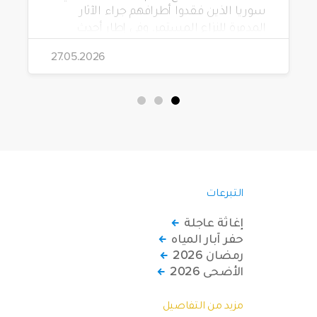
سوريا الذين فقدوا أطرافهم جراء الآثار
المدمرة للنزاع المستمر. وفي إطار أحدث
مشاريعها، قامت الهيئة بتوزيع 228 كرسياً
27.05.2026
متحركاً كهربائياً على أشخاص من ذوي
الاحتياجات الخاصة يعيشون في ظروف
قاسية بمناطق دمشق، وحلب، وحماة،
وحمص، وإدلب.
التبرعات
إغاثة عاجلة
حفر آبار المياه
رمضان 2026
الأضحى 2026
مزيد من التفاصيل