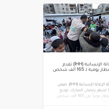
هيئة الإغاثة الإنسانية (İHH) تقدم
وجبات إفطار يومية لـ 165 ألف شخص
تواصل هيئة الإغاثة الإنسانية (İHH)، ضمن
لشهر رمضان المبارك، توزيع
وجبات الإفطار يومياً على 165 ألف شخص
زة.