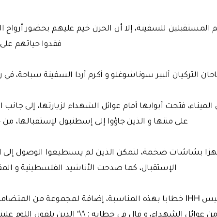
م المستقبلين للسفينة، إلا أن الحزن خيم عليهم بحضور أرواح 
فقدوا حياتهم على ي
ان التركيان ألبير سوناشوغلو و أكرم أردا السفينة سباحة، في 
لميناء، فتحت أبوابها أمام عوائل الشهداء لزيارتها، إلى جانب ا
على متنها و الذين جاؤوا إلى إسطنبول لإستقبالها، من حوالي 50 دولة 
هزا بشاشات ضخمة، لتمكن الذين لم يستطيعوا الوصول إلى الم
الإستقبال، كما صدحت الأناشيد الفلسطينية و المقا
و ألقى بولنت يلدرم رئيس IHH خطابا بهذه المناسبة، إضافة لمجموعة من ال
ن عوائل الشهداء، و قال في خطابه : \'\' الذين يلقون اللوم علين