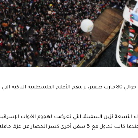
كانت باستقبالها أيضا حوالي 80 قارب صغير، تزينهم الأعلام الفلسطينية التر