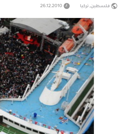
فلسطين
,
تركيا
26.12.2010