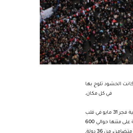
كية التي كانت الحشود تلوح بها
في كل مكان.
و كانت صور الشهداء التسعة تزين السفينة، التي تعرضت لهجوم القوات الإسرائيلية فجر 31 مايو في قلب
المياه الدولية، عندما كانت تحاول مع 5 سفن أخرى كسر الحصار عن غزة، حاملة على متنها حوالي 600
متضامن، من 36 دولة.