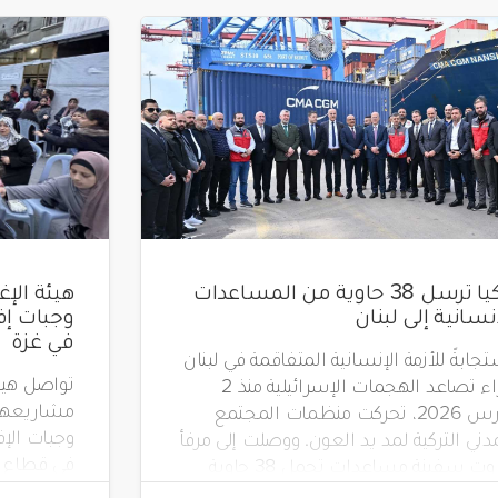
تركيا ترسل 38 حاوية من المساعدات
إنسانية إلى لبنان
في غزة
جابةً للأزمة الإنسانية المتفاقمة في لبنان
جراء تصاعد الهجمات الإسرائيلية منذ 2
مشاريعها 
مارس 2026، تحركت منظمات المجتمع
دني التركية لمد يد العون. ووصلت إلى مرفأ
في قطاع غ
بيروت سفينة مساعدات تحمل 38 حاوية
 مواد إغاثية عاجلة، بتنظيم من جمعية