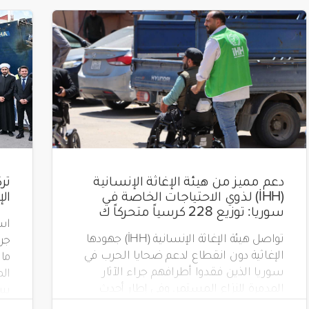
دعم مميز من هيئة الإغاثة الإنسانية
(İHH) لذوي الاحتياجات الخاصة في
ال
سوريا: توزيع 228 كرسياً متحركاً ك
است
تواصل هيئة الإغاثة الإنسانية (İHH) جهودها
الإغاثية دون انقطاع لدعم ضحايا الحرب في
سوريا الذين فقدوا أطرافهم جراء الآثار
الم
المدمرة للنزاع المستمر. وفي إطار أحدث
مشاريعها، قامت الهيئة بتوزيع 228 كرسياً
تضم