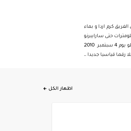
ديسمبر 2010 و بمشاركة زميله في الفريق كرم اردا و بماء
لغ درجتين فقط بمرافقة سفينة مافي مرمرة سباحة أمامها لمسافة 5 كيلومترات حتى سارايبرنو
في بحر مرمرة بعد عودتها الى إسطنبول , و بالإضافة إلى ذلك فقد قام سوناجوغلو يوم 4 سبتمبر 2010
اظهار الكل