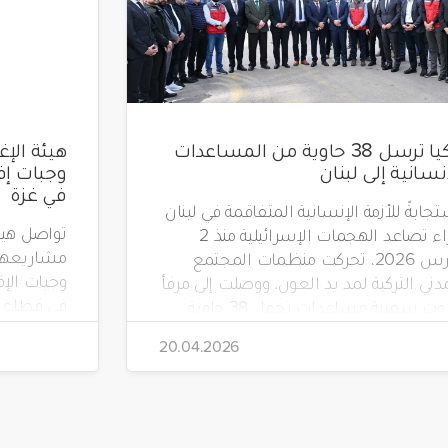
تركيا ترسل 38 حاوية من المساعدات
إنسانية إلى لبنان
في غزة
جابةً للأزمة الإنسانية المتفاقمة في لبنان
جراء تصاعد الهجمات الإسرائيلية منذ 2
مشاريعها 
مارس 2026، تحركت منظمات المجتمع
دني التركية لمد يد العون. ووصلت إلى مرفأ
في قطاع غ
بيروت سفينة مساعدات تحمل 38 حاوية
 مواد إغاثية عاجلة، بتنظيم من جمعية
20.04.2026
"صدقة طاشي" (Sadakataşı) وبالتعاون مع
هيئة الإغاثة الإنسانية (İHH)، ووقف الأيتام
(Yetim Vakfı)، وجمعية أطفال الأرض