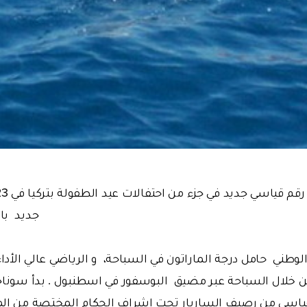
جديد با
طني حامل درجة الماراتون في السباحة، و الرياضي عالي الأداء 
ن خلال السباحة عبر مضيق البوسفور في اسطنبول . بدأ سوناجو
ياسي من رصيف الساريار تحت إشراف الحكام المختصة من الم