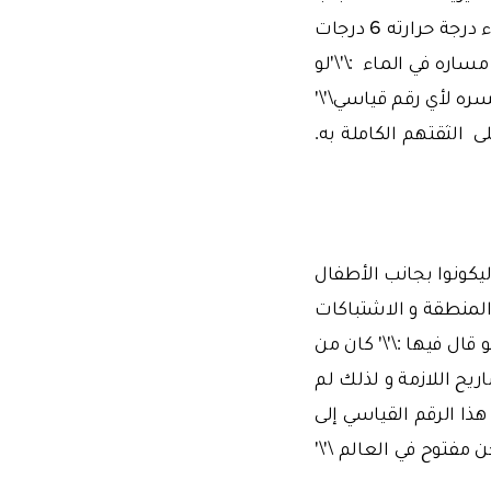
والرياضة. و قام بالسباحة في مضيق البوسفور من الساريار إلى الاسكودار في ماء درجة حرارته 6 درجات
ر في توجيه مساره في الماء :\'\'لو
سره لأي رقم قياسي\'\'
ى الثقتهم الكاملة به.
ي البداية خططوا للسباحة من مصر إلى غزة يوم 23 أبريل ليكونوا بجانب الأطفال
المنطقة و الاشتباكات
ال فيها :\'\' كان من
يح اللازمة و لذلك لم
ذا الرقم القياسي إلى
مفتوح في العالم \'\'