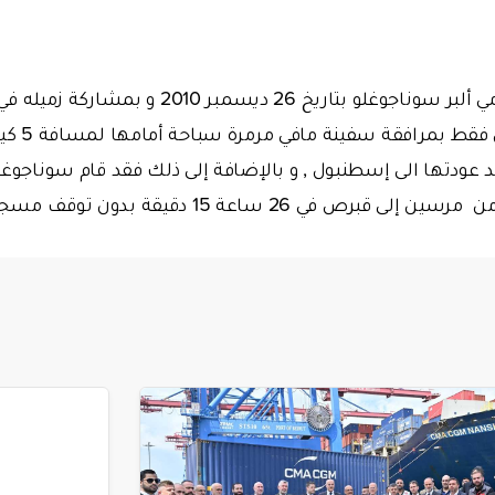
و قد قام السباح القومي ألبر سوناجوغلو بتاريخ 26 
بارد جدا يب
رص في 26 ساعة 15 دقيقة بدون توقف مسجلا رقما قياسيا جديدا ..