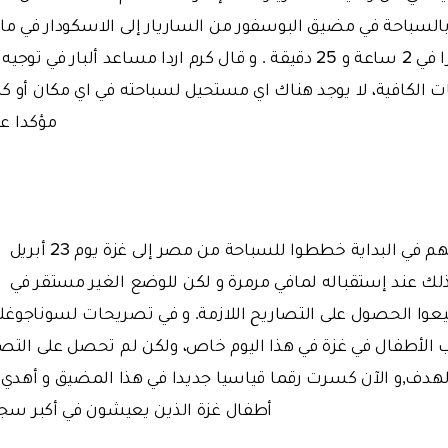
مسافة 30 كيلومترا في 2 ساعة و 25 دقيقة . و قال كرم اردا مساعد ألبا
يات الكافية، لا يوجد هناك اي مستحيل لسباحته في اي مكان أو ك
مؤكدا عل
وأفاد سوناجوغلو بأنهم ف
بذلك عند إستقباله لمافي مرمرة و لكن للوضع الغير مستقر في 
ا الحصول على التصاريح اللازمة. و في تصريحات لسوناجوغلو ق
ب الأطفال في غزة في هذا اليوم خاص، ولكن لم تحصل على التصار
لهدف,و الآن كسرت رقما قياسيا جديدا في هذا المضيق و أهدي ه
أطفال غزة الذين يعيشون في أكبر سجن 