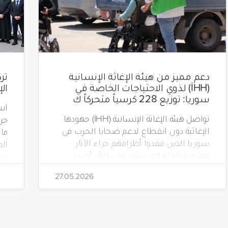
دعم مميز من هيئة الإغاثة الإنسانية
(İHH) لذوي الاحتياجات الخاصة في
ال
سوريا: توزيع 228 كرسياً متحركاً ك
است
تواصل هيئة الإغاثة الإنسانية (İHH) جهودها
الإغاثية دون انقطاع لدعم ضحايا الحرب في
سوريا الذين فقدوا أطرافهم جراء الآثار
الم
المدمرة للنزاع المستمر. وفي إطار أحدث
مشاريعها، قامت الهيئة بتوزيع 228 كرسياً
تضم
27.05.2026
متحركاً كهربائياً على أشخاص من ذوي
الاحتياجات الخاصة يعيشون في ظروف
قاسية بمناطق دمشق، وحلب، وحماة،
وحمص، وإدلب.
(Yeryüzü Çocukları).