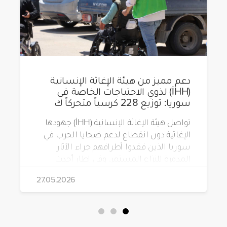
دعم مميز من هيئة الإغاثة الإنسانية
(İHH) لذوي الاحتياجات الخاصة في
سوريا: توزيع 228 كرسياً متحركاً ك
تواصل هيئة الإغاثة الإنسانية (İHH) جهودها
الإغاثية دون انقطاع لدعم ضحايا الحرب في
سوريا الذين فقدوا أطرافهم جراء الآثار
المدمرة للنزاع المستمر. وفي إطار أحدث
مشاريعها، قامت الهيئة بتوزيع 228 كرسياً
27.05.2026
متحركاً كهربائياً على أشخاص من ذوي
الاحتياجات الخاصة يعيشون في ظروف
قاسية بمناطق دمشق، وحلب، وحماة،
وحمص، وإدلب.