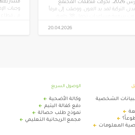
مشاريعها 
مارس 2026، تحركت منظمات المجتمع
دني التركية لمد يد العون. ووصلت إلى مرفأ
في قطاع غ
بيروت سفينة مساعدات تحمل 38 حاوية
 مواد إغاثية عاجلة، بتنظيم من جمعية
20.04.2026
"صدقة طاشي" (Sadakataşı) وبالتعاون مع
هيئة الإغاثة الإنسانية (İHH)، ووقف الأيتام
(Yetim Vakfı)، وجمعية أطفال الأرض
ل
الوصول السريع
لبيانات الشخصية
وكالة الأضحية
دفع كفالة اليتيم
عة
نموذج طلب حصالة
عاً؟
مجمع الريحانية التعليمي
ة المعلومات