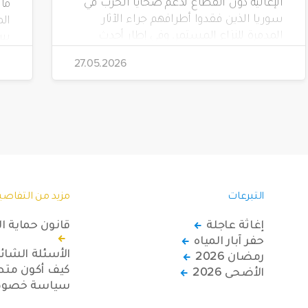
الإغاثية دون انقطاع لدعم ضحايا الحرب في
سوريا الذين فقدوا أطرافهم جراء الآثار
الم
المدمرة للنزاع المستمر. وفي إطار أحدث
مشاريعها، قامت الهيئة بتوزيع 228 كرسياً
تضم
27.05.2026
متحركاً كهربائياً على أشخاص من ذوي
الاحتياجات الخاصة يعيشون في ظروف
قاسية بمناطق دمشق، وحلب، وحماة،
وحمص، وإدلب.
(Yeryüzü Çocukları).
التبرعات
مزيد من التفاصي
إغاثة عاجلة
قانون حماية ا
حفر آبار المياه
الأسئلة الشائ
رمضان 2026
كيف أكون متطو
الأضحى 2026
سياسة خصوصي