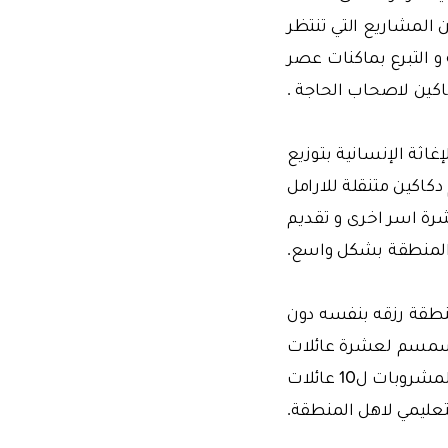
 المشاريع التي تنتظر
و التبرع بماكنات عصر
كين لاصحاب الحاجة .
غاثة الإنسانية بتوزيع
كاكين متنقلة للارامل
لى عشرة اسر اخرى و تقديم
 المنطقة بشكل واسع.
نطقة رزقه بنفسه دون
لسمسم لعشرة عائلات
محتاجة , عربات تجرها خيول ل 20 عائلة , و الات خياطة ل10 عائلات و محلات لبيع المشروبات ل10 عائلات
لتعليمي لاهل المنطقة.