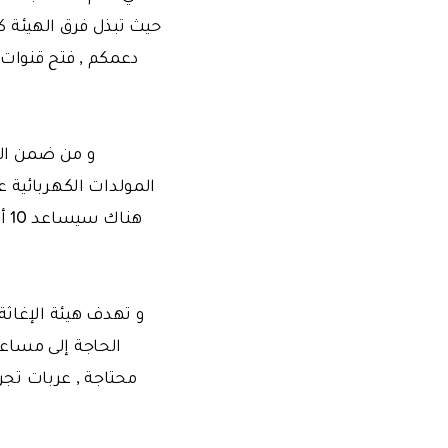
حيث تبذل فرق الهيئة ك
دعمكم , فتح قنوات 
و من ضمن المش
المولدات الكهربائية ع
هن
و تهدف هيئة الإغاث
الحاجة إلى مساع