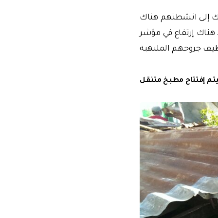
ناك إلى انشطتهم هناك
د التهاب الكبد. هناك إرتفاع في مؤشر
نظيف جروحهم الملتهبة
م إفتتاح مطبخ متنقل