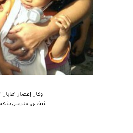
شخص, مليونين منهم بح