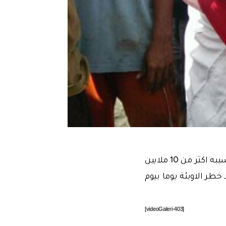
وكان إعصار ''هايان'' قد اسفر عن مقتل ما لا يقل عن 10 الاف شخص بينما تضرر بسببه اكثر من 10 ملايين
طر الاوبئة يوما بيوم
[videoGaleri-403]