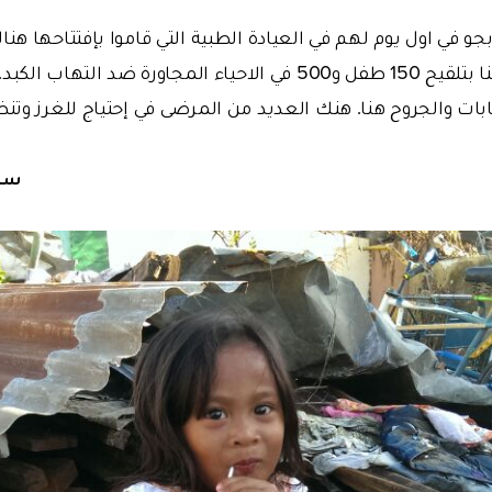
جو في اول يوم لهم في العيادة الطبية التي قاموا بإفتتاحها ه
مضيفا: '' قمنا هنا بتلقيح 150 طفل و500 في الاحياء المجاورة ض
ابات والجروح هنا. هنك العديد من المرضى في إحتياج للغرز وت
سيت