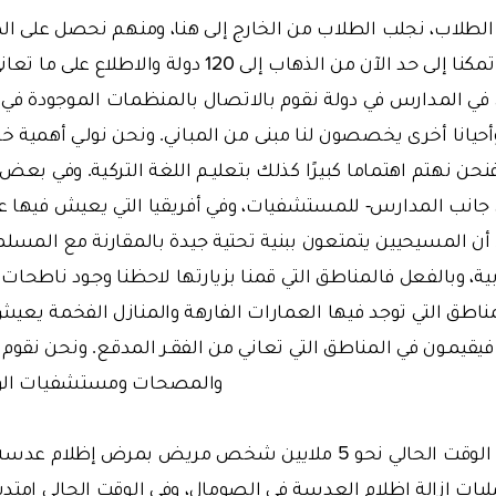
 الطلاب، نجلب الطلاب من الخارج إلى هنا، ومنهم نحصل على الم
تمتد إلى 19 عاما. وقد تمكنا إلى حد الآن من الذهاب إلى 20
 المدارس في دولة نقوم بالاتصال بالمنظمات الموجودة في تلك
يانا أخرى يخصصون لنا مبنى من المباني. ونحن نولـي أهمية خ
 فنحن نهتم اهتماما كبيرًا كذلك بتعليـم اللغة التركية. وفي بعض
ى جانب المدارس- للمستشفيات، وفي أفريقيا التي يعيش فيها ع
ن المسيحيين يتمتعون ببنية تحتية جيدة بالمقارنة مع المسلم
ية، وبالفعل فالمناطق التي قمنا بزيارتها لاحظنا وجـود ناطحات
ناطق التي توجد فيها العمارات الفارهة والمنازل الفخمة يعي
قيمـون في المناطق التي تعاني من الفقـر المدقـع. ونحن نق
والمصحات ومستشفيات الولا
هناك في أفريقيا في الوقت الحالي نحو 5 ملايين شخص مريض بمرض 
مليات إزالة إظلام العدسة في الصومال، وفي الوقت الحالي امتد