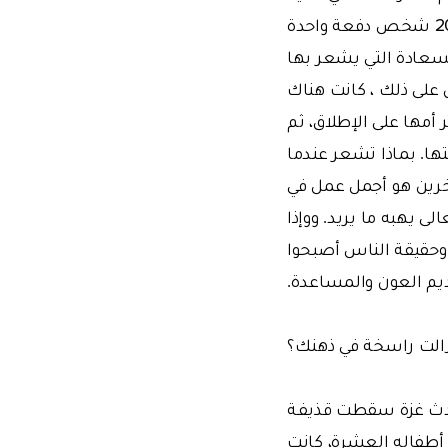
مشاهد كثيرة في هذا الموضـوع . تخيّـل أنك تجـري عمليات جراحيـة على نحو 150 إلى 200 شخص دفعة واحدة
 السعادة التي يشعر بها
ل على ذلك ، كانت هناك
أمها على الإطلاق، ثم
ها. بماذا تشعر عندما
خرين هو أجمل عمل في
ى يهبه ما يريد. ووإذا
، وحقيقة الناس أصبحوا
يم العون والمساعدة.
زالت راسخة في ذهنك؟
حوادث غزة سقطت قذيفـة
ه أطفاله العشرة، كانت