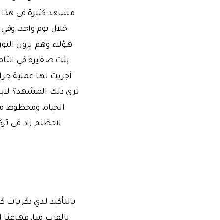
خلال يوم واحد، وفي ا
هـؤلاء وهم يرون النو
بنت صغيرة في الثام
أجريت لها عملية جرا
ترى ذلك المشهد؟ لابد
الحياة، ومحظوظ من 
لاحظتم زاد في ترك
بالتأكيد لدي ذكريات ك
بالقرب منا، فهرعنا 