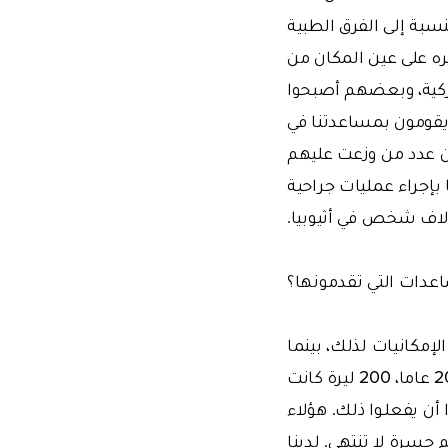
لآن من إعادة النور لـ25 ألف مريض. وبالنسبة إلى الفرق الطبية
ره على عين المكان من
تركية، وبعضهم أصبحوا
قومون بمساعدتنا في
ليات جراحية في حدود 25 ألف شخص فإن عدد من وزعت عليهم
بإجراء عمليات جراحية
اعدات التي تقدمونها؟
لإمكانيات لذلك، بينما
إجراء هذه العمليـة لا يكـلف سـوى 100 ليـرة. بعض الناس لا يبصـرون منذ 18 إلى 20 عاما، 200 ليرة كانت
أن يفعلـوا ذلك. هؤلاء
 حسرة لا تنتهي. لدينا