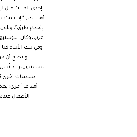
إحدى المرات قال ل
أهل لهم:\"إذا قمت ب
وقطاع طرق\". ولأول 
زغرب، وكان البوسنيو
وفي تلك الأثناء كنا
واتضح أن هؤل
باسطنبول، وقد نُسي ه
منظمات أخرى تذه
أهداف أخـرى؛ بعض
الأطفال عندم