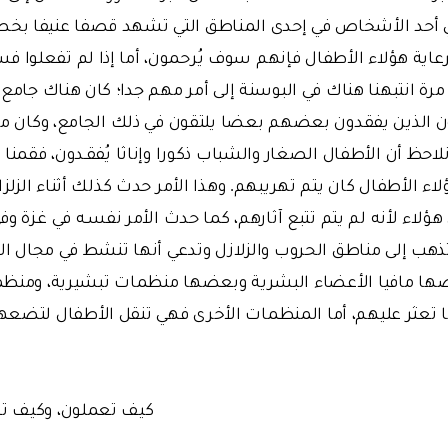
ي أحد الأشخاص في إحدى المناطق التي تشهد قصفا عنيفا بخص
رعاية هؤلاء الأطفال فإنهم سوف يُرحمون، أما إذا لم تفعلو
مرة انتبهنا هناك في البوسنة إلى أمر مهم جدا؛ كان هناك جامع 
ن الذين يفقدون بعضهم بعضا يلتقون في ذلك الجامع، وكان مر
 نلاحظ أن الأطفال الصغار والشباب ذكورا وإناثا يُفقـدون، فقمنا
اء الأطفال كان يتم تهريبهم. وهذا الأمر حدث كذلك أثناء الزلز
ؤلاء لأنه لم يتم تتبع آثارهم، كما حدث الأمر نفسـه في غـزة وف
ب إلى مناطق الحروب والزلازل وتدعي أنها تنشط في مجال الإغ
ها مافيا الأعضاء البشرية وبعضها منظمات تبشيرية، ومنظمات
ا تعثر عليهم، أما المنظمات الأخرى فهي تنقل الأطفال لتضعه
كيف تعملون، وكيف ت