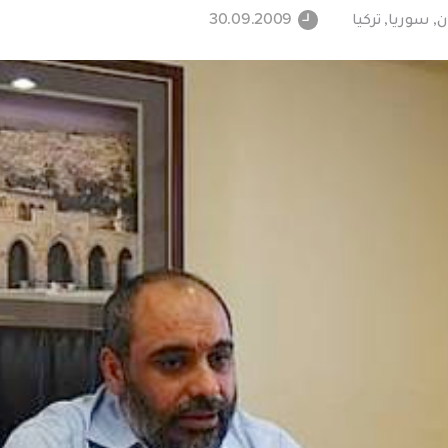
ن
,
سوريا
,
تركيا
30.09.2009