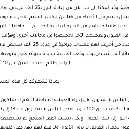
كبيرا من الدول الأفريقية، وقد تمكنا إلى حـد ا
رسال قسم من الأطباء من هنا من تركيا، والقسم الآخر يتـم توفي
 لدينا طلابا جلبناهم من الخارج لدراسة الطب في الجامعات ال
 العيون وبعضهم الآخر تخصصوا في مجالات أخـرى، وهؤلاء ي
مشاريعنا. وإذا كان عدد من أجريت لهم عم
لمائة ألف شخص. وقد وقعنا اتفاقية جديدة سوف نقوم بموجبها 
لإزالة إظلام عدسة العين على 10 آلاف شخص في أثيوبيا.
بمـاذا تشعـركم كل هذه المس
الناس لا يقدرون على إجراء العملية الجراحية لأنهم لا يملكون ا
 النور إلى تلك العيون، ولكـن بسبب الفقـر المدقع لم يستطيعوا 
 بجمال العالم، لا يرون الألوان ولا علم لهم بها، ففـي قلوبهم