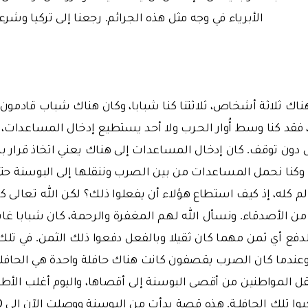
الأبرياء في وجه مثل هذه الجرائم. رجعنا إلى تركيا وشرع
ى هناك ثلاثة أشخاص، ثلاثتنا كنا شبابا، وكان هناك شباب قادمو
قد كنا وسط أُوار الحـرب ولا أحد يستطيع إدخال المساعدات،
ل دون توقف. كان إدخال المساعدات إلى هناك يعني اتخاذ قرار با
، وكنا نحمل المساعدات من بين الصرب وننقلها إلى البوسنة حتى
 كله، إذ كيف استطاع هؤلاء أن يفعلوا ذلك؟ لكن الله تعالى 
 الأصدقاء. ونسأل الله لهم المغفرة والرحمة، كان شبابا غاي
فع أي ثمن مهما كان ثقيلا وبالفعل دفعوا ذلك الثمن. في تلك 
عندما كان الصرب يقصفون كانت هناك حافلة واحدة هي الحافلة ا
قل المواطنين من أقصى البوسنة إلى أقصاها، واليوم أغلب الأ