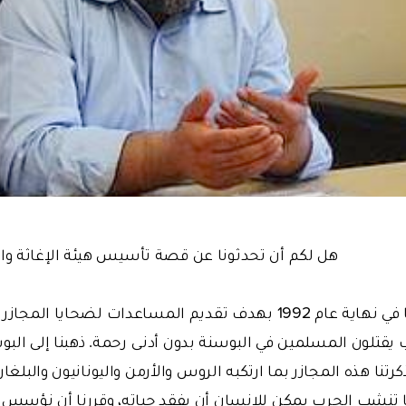
هل لكم أن تحدثونا عن قصة تأسيس هيئة الإغاثة وا
تأسست هيئتنا في نهاية عام 1992 بهدف تقديم المساعدات لضحاي
تلون المسلمين في البوسنة بدون أدنـى رحمة. ذهبنا إلى البوسن
كرتنا هذه المجازر بما ارتكبه الروس والأرمن واليونانيون والبلغار
ا تنشب الحرب يمكن للإنسان أن يفقد حياته، وقررنا أن نؤسس