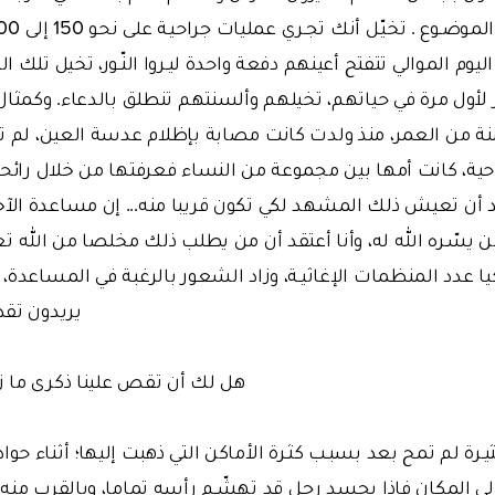
ليوم الموالي تتفتح أعينهم دفعة واحدة ليـروا النّـور، تخيل تلك
ر لأول مرة في حياتهم، تخيلهم وألسنتهم تنطلق بالدعاء. وكمثا
نة من العمر، منذ ولدت كانت مصابة بإظلام عدسة العين، لم تر 
حية، كانت أمها بين مجموعة من النساء فعرفتها من خلال رائحت
 أن تعيش ذلك المشهد لكي تكون قريبا منه... إن مساعدة الآ
يسّـره الله له، وأنا أعتقد أن من يطلب ذلك مخلصا من الله تعال
يا عدد المنظمات الإغاثيـة، وزاد الشعور بالرغبة في المساعدة
يريدون تقد
هل لك أن تقص علينا ذكرى ما 
ثيـرة لم تمح بعد بسبـب كثـرة الأماكن التي ذهبت إليها؛ أثناء 
إلى المكان فإذا بجسد رجـل قد تهشّـم رأسه تماما، وبالقرب من