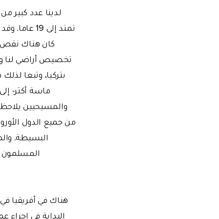
لدينا عدد كبير من
كان هناك نقص في
تخصيص أراضي لنا وأح
بتركيا، وتبعا لذلك
ماسة أكثر- إل
والمسيحيين يلاحظ أ
من جميع الدول الأوروب
البسيطة. والم
المسلمون في
البداية في إجراء ع