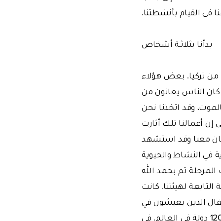
نا في القيام بأنشطتنا.
بدأنا بثلاثـة أشخاص
ن من تركيا. بعض هؤلاء
 كان الناس يعانون من
لموت، وقد اتخذنا نحن
 إن أعمالنا تلك أثارت
كان معنا وقد استشهد
ة في النشاط والحيوية
المرحلة تم بحمد الله
لتابعة لهيئتنا. كانت
طفال الذين يعيشون في
البوسنة كانوا قد ركبوا تلك الحافلـة. هذه قصة بدأت من البوسنة ووصلت الآن إلى 120 دولة في العالم. في