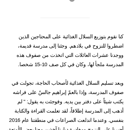
كنا نقوم بتوزيع السلال الغذائية على المحتاجين الذين
اضطروا للنزوح في بلادهم. وجئنا إلى مدرسة قديمة،
ووجدنا عشرات العائلات التي اتخذت من صفوف هذه
المدرسة ملجأ لها، وكان في كل صف 10-15 شخصا.
وبعد تسليم السلال الغذائية لأصحاب الحاجة، تجولت في
صفوف المدرسة، وإذا بالعمّ إبراهيم جالسٌ على فراشه
يكتب شيئاً على دفتر بين يديه. وفوجئت به يقول: " لم
أذهب إلى المدرسة إطلاقاً، لقد تعلمت القراءة والكتابة
بنفسي. وعندما اندلعت الصراعات في منطقتنا عام 2016
أجبِرنا على النزوح ومغادرة ديارنا آخذين معنا بعض الأمتعة،