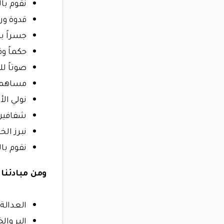
نقوم با
قدوة وروا
جسراً ب
حكماً و
صوتاً ل
مساهمين
نولي ال
شفافين
نبرز ال
نقوم با
ومن مبادئنا أ
العدالة
البر وال